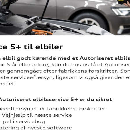
e 5+ til elbiler
n elbil godt kørende med et
Autoriseret elbil
bil 5 år eller ældre, kan du hos os få et
Autoriser
ver gennemgået efter fabrikkens forskrifter. Som t
æste serviceeftersyn, ligesom vi også giver den 
æftet.
Autoriseret elbilsservice 5+
er du sikret
iceeftersyn efter fabrikkens forskrifter
 Vejhjælp til næste service
pel i servicebog
tering af nyeste software