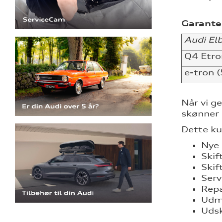
Garanter
Audi El
Q4 Etro
e-tron 
Når vi g
skønner 
Dette ku
Nye
Skif
Skif
Serv
Repa
Udmå
Udsk