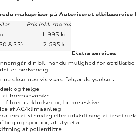
ede makspriser på Autoriseret elbilsservice
biler
Pris inkl. moms
n
1.995 kr.
(50 &55)
2.695 kr.
Ekstra services
ennemgår din bil, har du mulighed for at tilkøbe
det er nødvendigt.
nne eksempelvis være følgende ydelser:
 dæk og fælge
t af bremsevæske
t af bremseklodser og bremseskiver
ice af AC/klimaanlæg
ration af stenslag eller udskiftning af frontrud
ling og sporring af styretøj
iftning af pollenfiltre