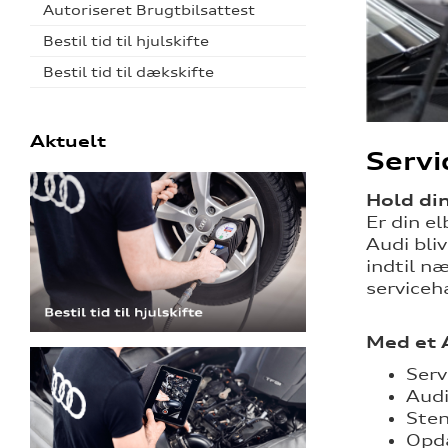
Autoriseret Brugtbilsattest
Bestil tid til hjulskifte
Bestil tid til dækskifte
Aktuelt
Servic
Hold di
Er din el
Audi bli
indtil n
serviceh
Med et
Serv
Audi
Stem
Opda