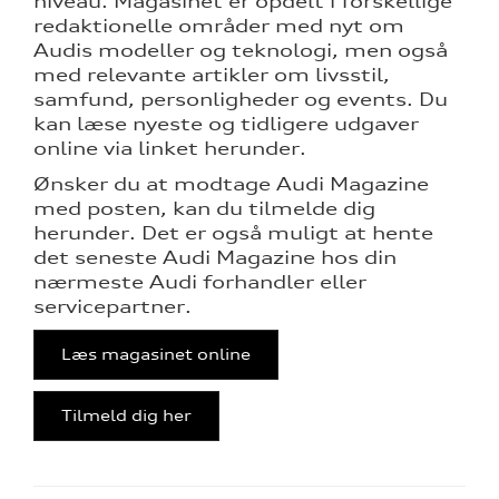
niveau. Magasinet er opdelt i forskellige
redaktionelle områder med nyt om
arkiv
Audis modeller og teknologi, men også
med relevante artikler om livsstil,
ine
samfund, personligheder og events. Du
kan læse nyeste og tidligere udgaver
 Audi
online via linket herunder.
et
Ønsker du at modtage Audi Magazine
med posten, kan du tilmelde dig
herunder. Det er også muligt at hente
lity i
det seneste Audi Magazine hos din
bner nyt
nærmeste Audi forhandler eller
te
servicepartner.
Læs magasinet online
re
Tilmeld dig her