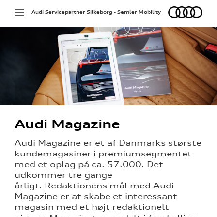
Audi
Toggle
Audi Servicepartner Silkeborg - Semler Mobility
navigation
Audi Magazine
Audi Magazine er et af Danmarks største
kundemagasiner i premiumsegmentet
med et oplag på ca. 57.000. Det
udkommer tre gange
årligt. Redaktionens mål med Audi
Magazine er at skabe et interessant
magasin med et højt redaktionelt
hedsbrev