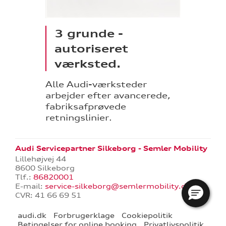
3 grunde -
autoriseret
værksted.
Alle Audi-værksteder
arbejder efter avancerede,
fabriksafprøvede
retningslinier.
Audi Servicepartner Silkeborg - Semler Mobility
Lillehøjvej 44
8600 Silkeborg
Tlf.:
86820001
E-mail:
service-silkeborg@semlermobility.dk
CVR: 41 66 69 51
audi.dk
Forbrugerklage
Cookiepolitik
Betingelser for online booking
Privatlivspolitik