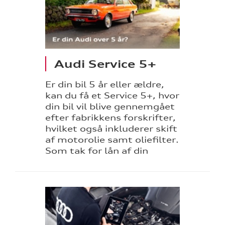
arkiv
ine
Audi Service 5+
 Audi
et
Er din bil 5 år eller ældre,
kan du få et Service 5+, hvor
din bil vil blive gennemgået
lity i
efter fabrikkens forskrifter,
bner nyt
hvilket også inkluderer skift
te
af motorolie samt oliefilter.
Som tak for lån af din
re