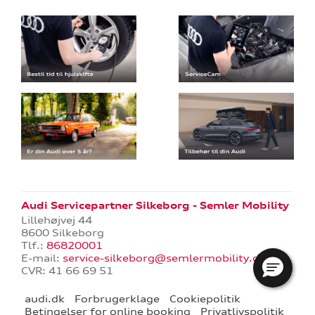
Audi Servicepartner Silkeborg - Semler Mobility
Lillehøjvej 44
8600 Silkeborg
Tlf.:
86820001
E-mail:
service-silkeborg@semlermobility.dk
CVR: 41 66 69 51
audi.dk
Forbrugerklage
Cookiepolitik
Betingelser for online booking
Privatlivspolitik