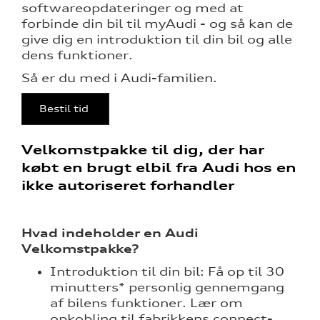
softwareopdateringer og med at
eret
forbinde din bil til myAudi - og så kan de
give dig en introduktion til din bil og alle
mstpakke
dens funktioner.
Så er du med i Audi-familien.
Bestil tid
test
Velkomstpakke til dig, der har
købt en brugt elbil fra Audi hos en
l hjulskifte
ikke autoriseret forhandler
il dækskifte
Hvad indeholder en Audi
Velkomstpakke?
Introduktion til din bil: Få op til 30
minutters* personlig gennemgang
af bilens funktioner. Lær om
opkobling til fabrikkens connect-