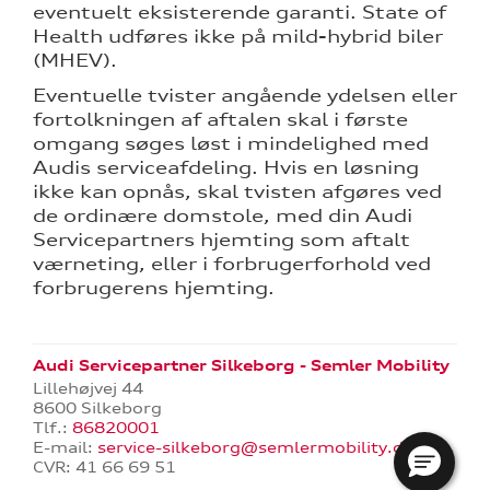
eventuelt eksisterende garanti. State of
Health udføres ikke på mild-hybrid biler
(MHEV).
Eventuelle tvister angående ydelsen eller
fortolkningen af aftalen skal i første
omgang søges løst i mindelighed med
Audis serviceafdeling. Hvis en løsning
ikke kan opnås, skal tvisten afgøres ved
de ordinære domstole, med din Audi
Servicepartners hjemting som aftalt
værneting, eller i forbrugerforhold ved
forbrugerens hjemting.
Audi Servicepartner Silkeborg - Semler Mobility
Lillehøjvej 44
8600 Silkeborg
Tlf.:
86820001
E-mail:
service-silkeborg@semlermobility.dk
CVR: 41 66 69 51