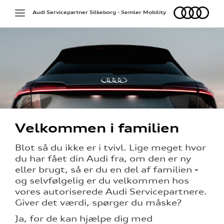
Audi
Toggle
Audi Servicepartner Silkeborg - Semler Mobility
navigation
på værkstedet
Velkommen i familien
g services
Blot så du ikke er i tvivl. Lige meget hvor
du har fået din Audi fra, om den er ny
over 5 år?
eller brugt, så er du en del af familien -
og selvfølgelig er du velkommen hos
l elbiler
vores autoriserede Audi Servicepartnere.
nementer til
Giver det værdi, spørger du måske?
Ja, for de kan hjælpe dig med