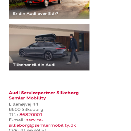
Audi Servicepartner Silkeborg -
Semler Mobility
Lillehøjvej 44
8600 Silkeborg
Tlf.:
86820001
E-mail:
service-
silkeborg@semlermobility.dk
CVR: 41 66 69 51