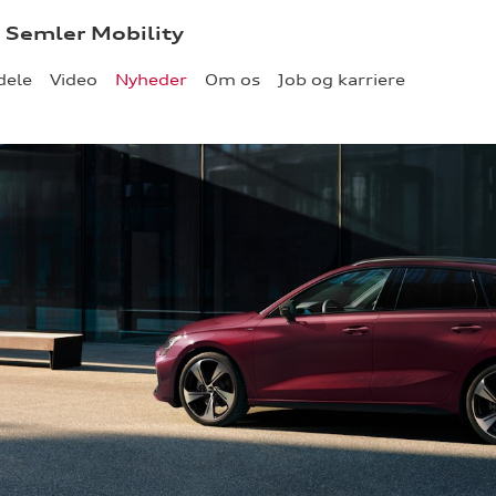
- Semler Mobility
dele
Video
Nyheder
Om os
Job og karriere