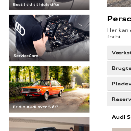
Pers
Her kan 
forbi.
Værks
Brugte
Plade
Reserv
Audi S