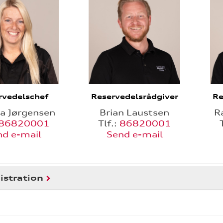
rvedelschef
Reservedelsrådgiver
Re
na Jørgensen
Brian Laustsen
R
86820001
Tlf.:
86820001
nd e-mail
Send e-mail
stration