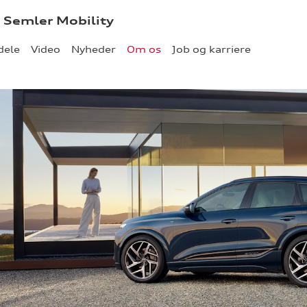
- Semler Mobility
dele
Video
Nyheder
Om os
Job og karriere