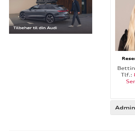
Rese
Betti
Tlf.:
Se
Admini