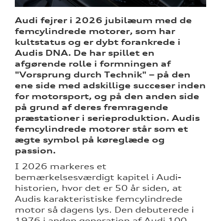
Audi fejrer i 2026 jubilæum med de
arkiv
femcylindrede motorer, som har
ine
kultstatus og er dybt forankrede i
Audis DNA. De har spillet en
 Audi
afgørende rolle i formningen af
et
"Vorsprung durch Technik" – på den
ene side med adskillige succeser inden
for motorsport, og på den anden side
på grund af deres fremragende
lity i
præstationer i serieproduktion. Audis
bner nyt
femcylindrede motorer står som et
te
ægte symbol på køreglæde og
passion.
I 2026 markeres et
bemærkelsesværdigt kapitel i Audi-
re
historien, hvor det er 50 år siden, at
Audis karakteristiske femcylindrede
motor så dagens lys. Den debuterede i
1976 i anden generation af Audi 100,