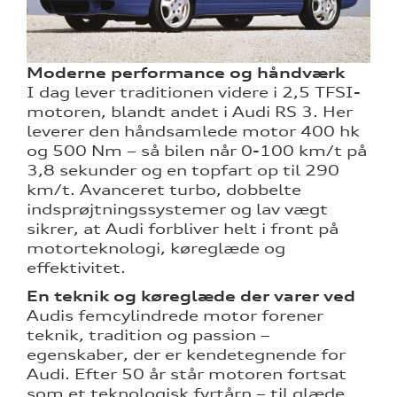
Moderne performance og håndværk
I dag lever traditionen videre i 2,5 TFSI-
motoren, blandt andet i Audi RS 3. Her
leverer den håndsamlede motor 400 hk
og 500 Nm – så bilen når 0-100 km/t på
3,8 sekunder og en topfart op til 290
km/t. Avanceret turbo, dobbelte
indsprøjtningssystemer og lav vægt
sikrer, at Audi forbliver helt i front på
motorteknologi, køreglæde og
effektivitet.
En teknik og køreglæde der varer ved
Audis femcylindrede motor forener
teknik, tradition og passion –
egenskaber, der er kendetegnende for
Audi. Efter 50 år står motoren fortsat
som et teknologisk fyrtårn – til glæde