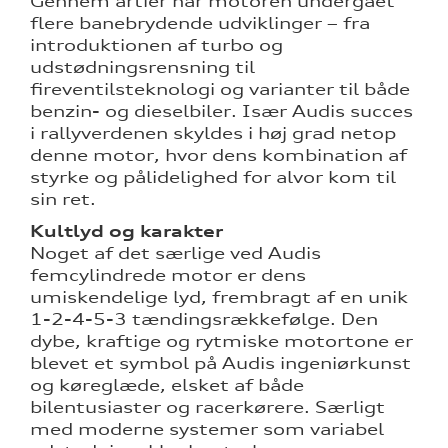
Gennem årtier har motoren undergået
flere banebrydende udviklinger – fra
introduktionen af turbo og
udstødningsrensning til
fireventilsteknologi og varianter til både
benzin- og dieselbiler. Især Audis succes
i rallyverdenen skyldes i høj grad netop
denne motor, hvor dens kombination af
styrke og pålidelighed for alvor kom til
sin ret.
Kultlyd og karakter
Noget af det særlige ved Audis
femcylindrede motor er dens
umiskendelige lyd, frembragt af en unik
1-2-4-5-3 tændingsrækkefølge. Den
dybe, kraftige og rytmiske motortone er
blevet et symbol på Audis ingeniørkunst
og køreglæde, elsket af både
bilentusiaster og racerkørere. Særligt
med moderne systemer som variabel