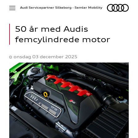
Audi
Toggle
Audi Servicepartner Silkeborg - Semler Mobility
navigation
50 år med Audis
femcylindrede motor
onsdag 03 december 2025
hedsbrev