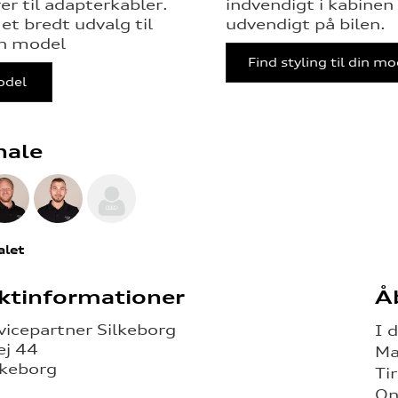
r til adapterkabler.
indvendigt i kabinen
et bredt udvalg til
udvendigt på bilen.
in model
Find styling til din m
odel
nale
alet
ktinformationer
Å
vicepartner Silkeborg
I 
ej 44
Ma
lkeborg
Ti
On