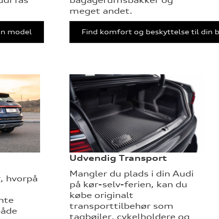
meget andet.
din model
Find komfort og beskyttelse til din b
Udvendig Transport
Mangler du plads i din Audi
, hvorpå
på kør-selv-ferien, kan du
købe originalt
nte
transporttilbehør som
både
tagbøjler, cykelholdere og