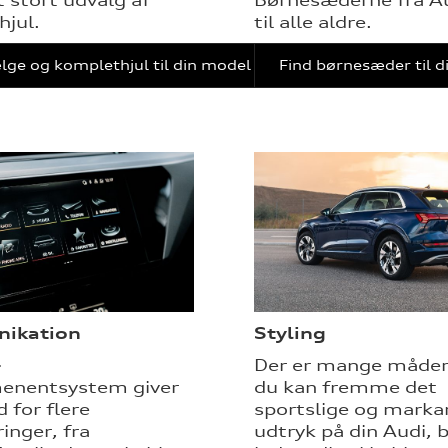
jul.
til alle aldre.
lge og komplethjul til din model
Find børnesæder til 
ikation
Styling
-
Der er mange måder
menentsystem giver
du kan fremme det
 for flere
sportslige og marka
inger, fra
udtryk på din Audi, 