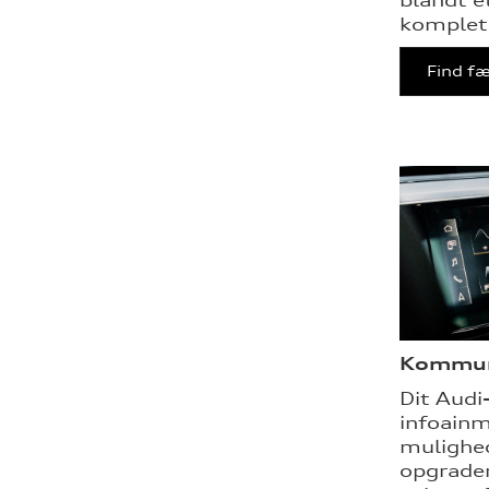
kompleth
Find fæ
Kommun
Dit Audi
infoain
mulighed
opgrader