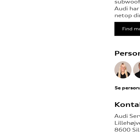
subwoofe
Audi har 
netop d
Find m
Perso
Se person
Konta
Audi Ser
Lillehøjv
8600 Si