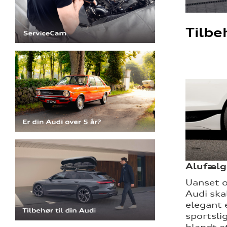
Tilbe
Alufælg
Uanset o
Audi ska
elegant 
sportsli
blandt e