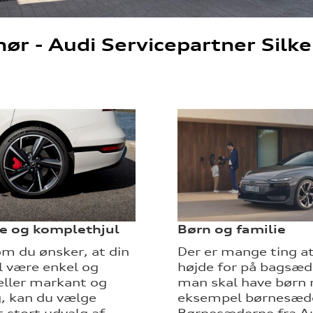
hør - Audi Servicepartner Silk
e og komplethjul
Børn og familie
m du ønsker, at din
Der er mange ting a
l være enkel og
højde for på bagsæd
eller markant og
man skal have børn 
g, kan du vælge
eksempel børnesæd
t stort udvalg af
Børnesæderne fra Au