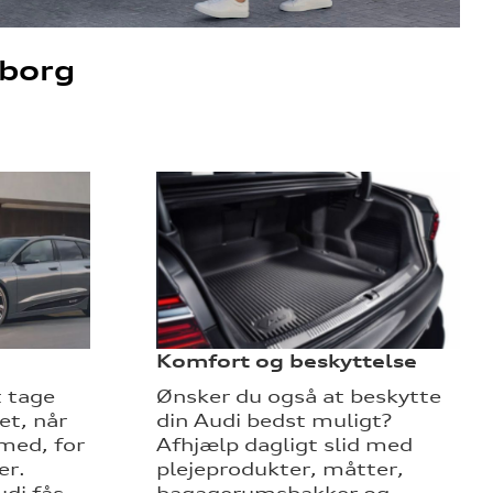
eborg
Komfort og beskyttelse
t tage
Ønsker du også at beskytte
et, når
din Audi bedst muligt?
med, for
Afhjælp dagligt slid med
er.
plejeprodukter, måtter,
di fås
bagagerumsbakker og